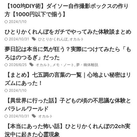
【100均DIY術】ダイソー自作撮影ボックスの作り
方【1000円以下で揃う】
2024/1/10
ひとりかくれんぼをガチでやってみた体験談まとめ
2024/10/31
ひとりかくれんぼ
,
オカルト
夢日記は本当に気が狂う？実際につけてみたら「も
ろはのつるぎ」だった
2026/6/25
オカルト
,
メモ・ノート
,
夢・幽体離脱
【まとめ】七五調の言葉の一覧｜心地よい秘密はリ
ズムにあった！
2024/1/10
【異世界に行った話】子どもの頃の不思議な体験と
パラレルワールド
2024/10/31
オカルト
【本当にあった怖い話】ひとりかくれんぼの2ch実
況中に起きた心霊現象