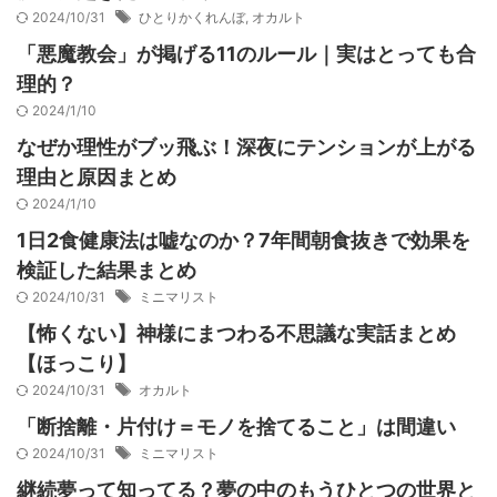
2024/10/31
ひとりかくれんぼ
,
オカルト
「悪魔教会」が掲げる11のルール｜実はとっても合
理的？
2024/1/10
なぜか理性がブッ飛ぶ！深夜にテンションが上がる
理由と原因まとめ
2024/1/10
1日2食健康法は嘘なのか？7年間朝食抜きで効果を
検証した結果まとめ
2024/10/31
ミニマリスト
【怖くない】神様にまつわる不思議な実話まとめ
【ほっこり】
2024/10/31
オカルト
「断捨離・片付け＝モノを捨てること」は間違い
2024/10/31
ミニマリスト
継続夢って知ってる？夢の中のもうひとつの世界と