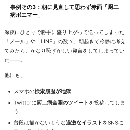
事例その3：朝に見直して思わず赤面「厨二
病ポエマー」
深夜にひとりで勝手に盛り上がって送ってしまった
「メール」や「LINE」の数々。朝起きて冷静に考え
てみたら、かなり恥ずかしい発言をしてしまってい
た——。
他にも、
スマホの
検索履歴が地獄
Twitterに
厨二病全開のツイート
を投稿してしま
う
普段は描かないような
過激なイラスト
をSNSに