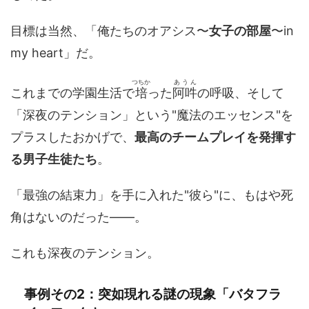
目標は当然、「俺たちのオアシス〜
女子の部屋
〜in
my heart」だ。
つちか
あうん
これまでの学園生活で
培
った
阿吽
の呼吸、そして
「深夜のテンション」という"魔法のエッセンス"を
プラスしたおかげで、
最高のチームプレイを発揮す
る男子生徒たち
。
「最強の結束力」を手に入れた"彼ら"に、もはや死
角はないのだった——。
これも深夜のテンション。
事例その2：突如現れる謎の現象「バタフラ