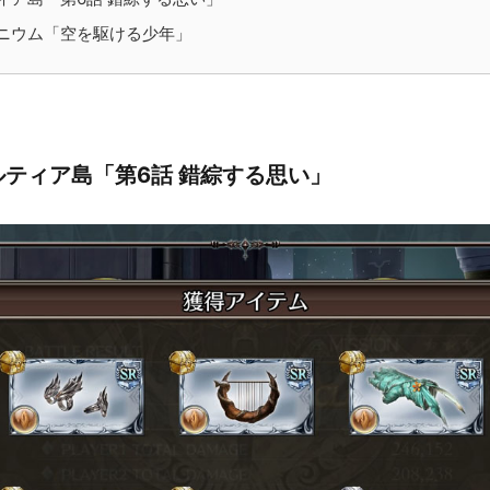
ニウム「空を駆ける少年」
ティア島「第6話 錯綜する思い」