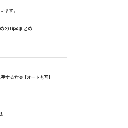
ています。
のTipsまとめ
入手する方法【オートも可】
法