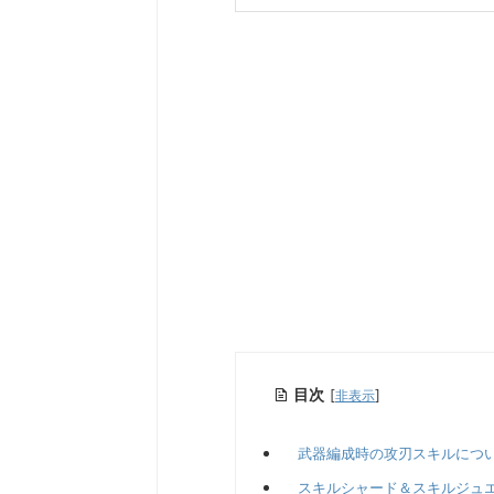
目次
[
]
非表示
武器編成時の攻刃スキルにつ
スキルシャード＆スキルジュ