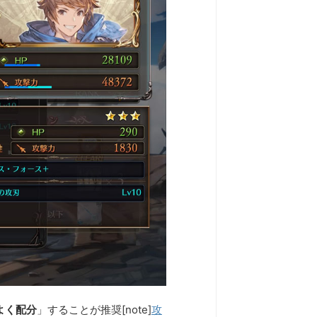
よく配分
」することが推奨[note]
攻