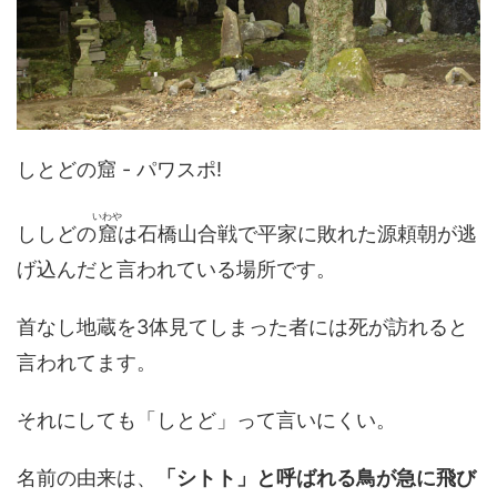
しとどの窟 - パワスポ!
いわや
ししどの
窟
は石橋山合戦で平家に敗れた源頼朝が逃
げ込んだと言われている場所です。
首なし地蔵を3体見てしまった者には死が訪れると
言われてます。
それにしても「しとど」って言いにくい。
名前の由来は、
「シトト」と呼ばれる鳥が急に飛び