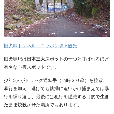
旧犬鳴トンネル - ニッポン隅々観光
旧犬鳴峠は
日本三大スポットの一つ
と呼ばれるほど
有名な心霊スポットです。
少年5人がトラック運転手（当時２０歳）を拉致、
暴行を加え、逃げても執拗に追いかけ捕まえては暴
行を繰り返し、最後には犯行を隠滅する目的で
生き
たまま焼殺
させた場所でもあります。