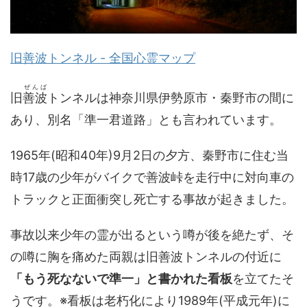
旧善波トンネル - 全国心霊マップ
ぜんば
旧
善波
トンネルは神奈川県伊勢原市・秦野市の間に
あり、別名「準一君道路」とも言われています。
1965年(昭和40年)9月2日の夕方、秦野市に住む当
時17歳の少年がバイクで善波峠を走行中に対向車の
トラックと正面衝突し死亡する事故が起きました。
事故以来少年の霊が出るという噂が後を絶たず、そ
の噂に胸を痛めた両親は旧善波トンネルの付近に
「もう死なないで準一」と書かれた看板
を立てたそ
うです。※看板は老朽化により1989年(平成元年)に