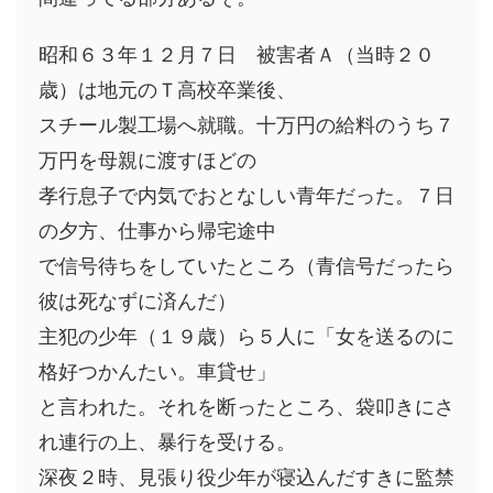
昭和６３年１２月７日 被害者Ａ（当時２０
歳）は地元のＴ高校卒業後、
スチール製工場へ就職。十万円の給料のうち７
万円を母親に渡すほどの
孝行息子で内気でおとなしい青年だった。７日
の夕方、仕事から帰宅途中
で信号待ちをしていたところ（青信号だったら
彼は死なずに済んだ）
主犯の少年（１９歳）ら５人に「女を送るのに
格好つかんたい。車貸せ」
と言われた。それを断ったところ、袋叩きにさ
れ連行の上、暴行を受ける。
深夜２時、見張り役少年が寝込んだすきに監禁