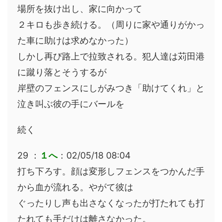
場所を抜け出し、家に向かって
２キロも歩き続ける。（周りに家や通りがかっ
た車に助けは求めなかった）
しかし再び路上で拉致される。犯人達は苅田港
に蹴り落とそうするが
岸壁のフェンスにしがみつき「助けてくれ」と
泣き叫ぶ彼の手にバールを
続く
29 ：
１へ
：02/05/18 08:04
打ち下ろす。顔は変形しフェンスをつかんだ手
から血が流れる。やがて彼は
ぐったりし声も出さなくなったが打たれても打
たれても手だけは離さなかった。