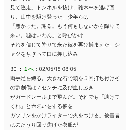
見て逃走。トンネルを抜け、雑木林を逃げ回
り、山中を駆け登った。少年らは
「悪かった。謝る。もう何もしないから降りて
来い。嘘はいわん」と呼びかけ
それを信じて降りて来た彼を再び捕まえた。シ
ャツをちぎって口に押し込み
30 ：
１へ
：02/05/18 08:05
両手足を縛る。大きな石で頭を５回打ち付けそ
の割創傷は７センチに及び血しぶき
がガードレールまで飛んだ。それでも「助けて
くれ」と命乞いをする彼を
ガソリンをかけライターで火をつける。被害者
はのたうり回り焦げた衣服が