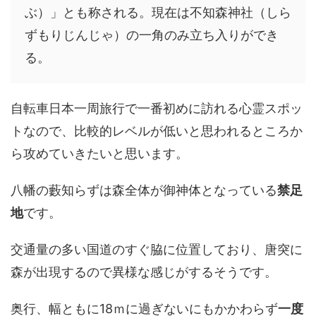
ぶ）」とも称される。現在は不知森神社（しら
ずもりじんじゃ）の一角のみ立ち入りができ
る。
自転車日本一周旅行で一番初めに訪れる心霊スポッ
トなので、比較的レベルが低いと思われるところか
ら攻めていきたいと思います。
八幡の藪知らずは森全体が御神体となっている
禁足
地
です。
交通量の多い国道のすぐ脇に位置しており、唐突に
森が出現するので異様な感じがするそうです。
奥行、幅ともに18ｍに過ぎないにもかかわらず
一度