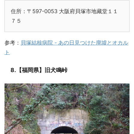
住所：〒597-0053 大阪府貝塚市地藏堂１１
７５
参考：
貝塚結核病院 - あの日見つけた廃墟とオカル
ト
8.【福岡県】旧犬鳴峠