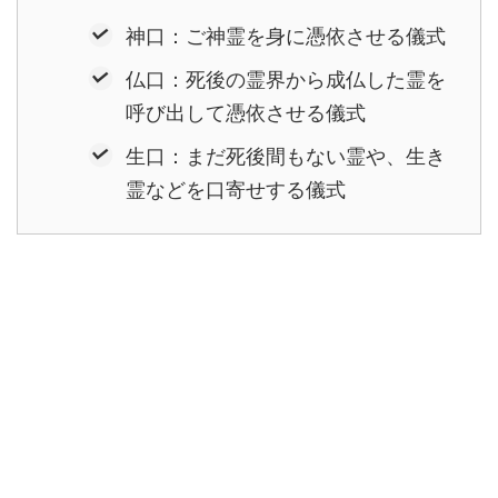
神口：ご神霊を身に憑依させる儀式
仏口：死後の霊界から成仏した霊を
呼び出して憑依させる儀式
生口：まだ死後間もない霊や、生き
霊などを口寄せする儀式