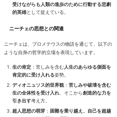
受けながらも人類の進歩のために行動する悲劇
的英雄
として捉えている。
ニーチェの思想との関連
ニーチェは、プロメテウスの物語を通じて、以下の
ような自身の哲学的立場を表現しています。
生の肯定
：苦しみを含む
人生のあらゆる側面を
肯定的に受け入れる
姿勢。
ディオニュソス的世界観
：
苦しみや破壊を含む
生の全体性を受け入れ
、そこから
創造的な力を
引き出す
考え方。
超人思想の萌芽
：
困難を乗り越え、自己を超越