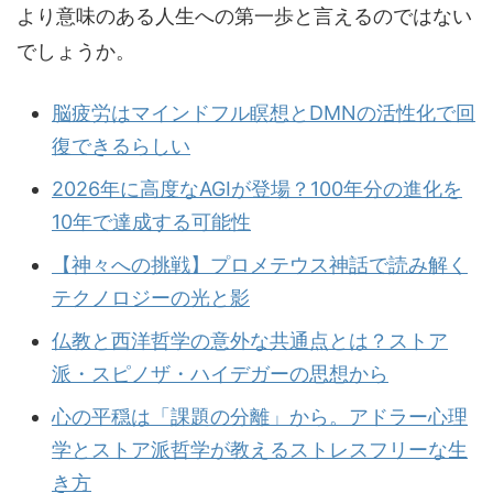
より意味のある人生への第一歩と言えるのではない
でしょうか。
脳疲労はマインドフル瞑想とDMNの活性化で回
復できるらしい
2026年に高度なAGIが登場？100年分の進化を
10年で達成する可能性
【神々への挑戦】プロメテウス神話で読み解く
テクノロジーの光と影
仏教と西洋哲学の意外な共通点とは？ストア
派・スピノザ・ハイデガーの思想から
心の平穏は「課題の分離」から。アドラー心理
学とストア派哲学が教えるストレスフリーな生
き方